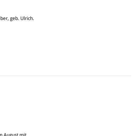
er, geb. Ulrich.
im August mit