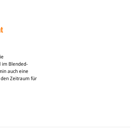
at
ie
d im Blended-
min auch eine
 den Zeitraum für