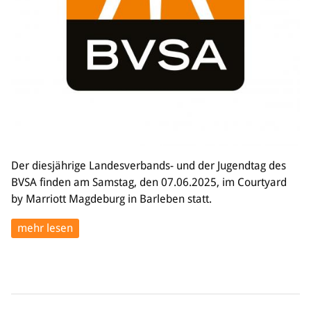
Bildung
Info
Trainerwesen
Bildungsnetzwerk
Schiedsrichterwesen
Bildungsangebote im BVSA
Externe Bildungsangebote
Der diesjährige Landesverbands- und der Jugendtag des
Service
BVSA finden am Samstag, den 07.06.2025, im Courtyard
Stellenangebote
by Marriott Magdeburg in Barleben statt.
Downloads
Turnier- & Campbörse
mehr lesen
FAQ
Kontakt
Vereinsfanshops