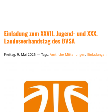
Sponsoren & Partner
Sportorganisation
Philosophie
Spielbetrieb
Einladung zum XXVII. Jugend- und XXX.
BVSA-Events
Landesverbandstag des BVSA
Hallenübersicht
Digitaler Spielberichtsbogen
Regelwerk
Freitag, 9. Mai 2025 — Tags:
Amtliche Mitteilungen
,
Einladungen
Leistungssport
Ausrichtung
Auswahlen
Mitteldeutsche Liga (MDL)
Jugend & Schulsport
Allgemeines
Projekte