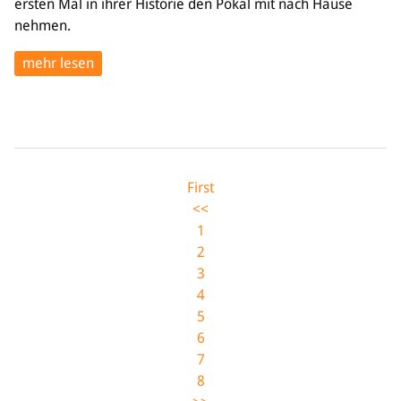
ersten Mal in ihrer Historie den Pokal mit nach Hause
nehmen.
mehr lesen
First
<<
1
2
3
4
5
6
7
8