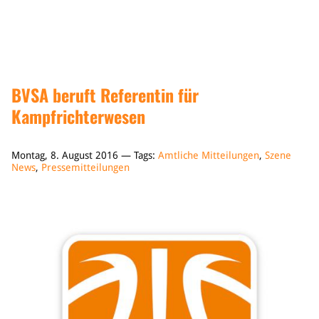
Sponsoren & Partner
Sportorganisation
Philosophie
Spielbetrieb
BVSA beruft Referentin für
BVSA-Events
Kampfrichterwesen
Hallenübersicht
Digitaler Spielberichtsbogen
Regelwerk
Montag, 8. August 2016 — Tags:
Amtliche Mitteilungen
,
Szene
News
,
Pressemitteilungen
Leistungssport
Ausrichtung
Auswahlen
Mitteldeutsche Liga (MDL)
Jugend & Schulsport
Allgemeines
Projekte