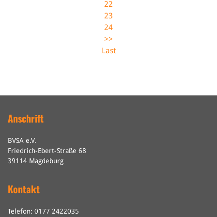
22
23
24
>>
Last
Anschrift
BVSA e.V.
Friedrich-Ebert-Straße 68
39114 Magdeburg
Kontakt
Telefon: 0177 2422035