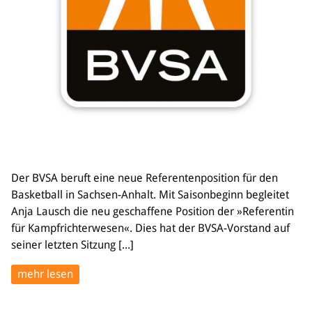
Bildung
Info
Trainerwesen
Bildungsnetzwerk
Schiedsrichterwesen
Bildungsangebote im BVSA
Externe Bildungsangebote
Service
Der BVSA beruft eine neue Referentenposition für den
Stellenangebote
Basketball in Sachsen-Anhalt. Mit Saisonbeginn begleitet
Downloads
Anja Lausch die neu geschaffene Position der »Referentin
Turnier- & Campbörse
für Kampfrichterwesen«. Dies hat der BVSA-Vorstand auf
FAQ
seiner letzten Sitzung [...]
Kontakt
Vereinsfanshops
mehr lesen