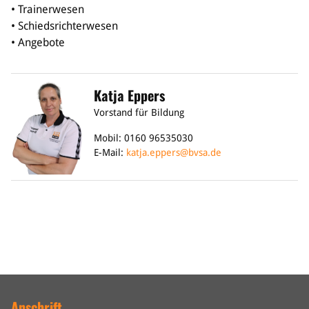
• Trainerwesen
• Schiedsrichterwesen
Bildung
• Angebote
Info
Trainerwesen
Bildungsnetzwerk
Katja Eppers
Schiedsrichterwesen
Vorstand für Bildung
Bildungsangebote im BVSA
Externe Bildungsangebote
Mobil: 0160 96535030
E-Mail:
katja.eppers@bvsa.de
Service
Stellenangebote
Downloads
Turnier- & Campbörse
FAQ
Kontakt
Vereinsfanshops
Anschrift