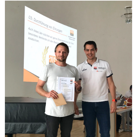
Sponsoren & Partner
Sportorganisation
Philosophie
Spielbetrieb
BVSA-Events
Hallenübersicht
Digitaler Spielberichtsbogen
Regelwerk
Leistungssport
Ausrichtung
Auswahlen
Mitteldeutsche Liga (MDL)
Jugend & Schulsport
Allgemeines
Projekte