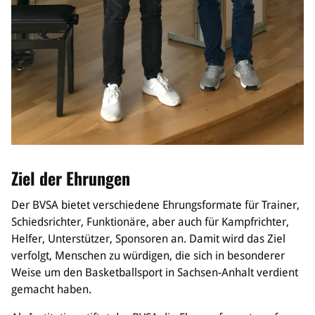
Bildung
Info
Trainerwesen
Bildungsnetzwerk
Schiedsrichterwesen
Bildungsangebote im BVSA
Externe Bildungsangebote
Service
Ziel der Ehrungen
Stellenangebote
Der BVSA bietet verschiedene Ehrungsformate für Trainer,
Downloads
Schiedsrichter, Funktionäre, aber auch für Kampfrichter,
Turnier- & Campbörse
Helfer, Unterstützer, Sponsoren an. Damit wird das Ziel
FAQ
verfolgt, Menschen zu würdigen, die sich in besonderer
Kontakt
Weise um den Basketballsport in Sachsen-Anhalt verdient
Vereinsfanshops
gemacht haben.