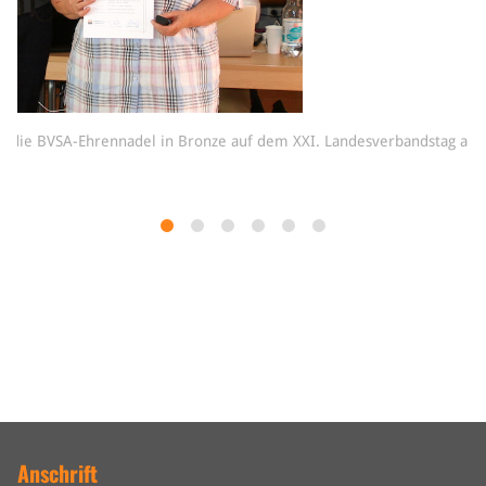
 die BVSA-Ehrennadel in Bronze auf dem XXI. Landesverbandstag am 
Anschrift