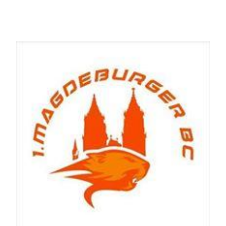
Sponsoren & Partner
Sportorganisation
Philosophie
Spielbetrieb
BVSA-Events
Hallenübersicht
Digitaler Spielberichtsbogen
Regelwerk
Leistungssport
Ausrichtung
Auswahlen
Mitteldeutsche Liga (MDL)
Jugend & Schulsport
Allgemeines
Projekte