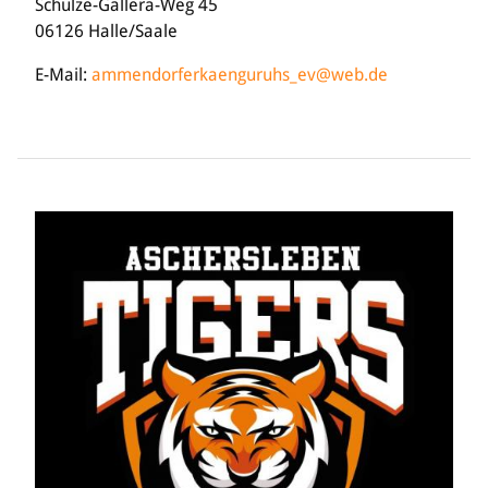
Schulze-Gallera-Weg 45
06126 Halle/Saale
E-Mail:
ammendorferkaenguruhs_ev@web.de