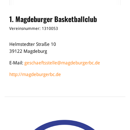
Bildung
1. Magdeburger Basketballclub
Info
Trainerwesen
Vereinsnummer: 1310053
Bildungsnetzwerk
Schiedsrichterwesen
Helmstedter Straße 10
Bildungsangebote im BVSA
39122 Magdeburg
Externe Bildungsangebote
E-Mail:
geschaeftsstelle@magdeburgerbc.de
Service
http://magdeburgerbc.de
Stellenangebote
Downloads
Turnier- & Campbörse
FAQ
Kontakt
Vereinsfanshops