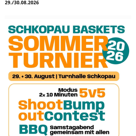
29./30.08.2026
Bildung
Info
Trainerwesen
Bildungsnetzwerk
Schiedsrichterwesen
Bildungsangebote im BVSA
Externe Bildungsangebote
Service
Stellenangebote
Downloads
Turnier- & Campbörse
FAQ
Kontakt
Vereinsfanshops