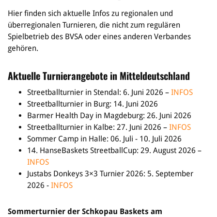
Sponsoren & Partner
Hier finden sich aktuelle Infos zu regionalen und
überregionalen Turnieren, die nicht zum regulären
Sportorganisation
Spielbetrieb des BVSA oder eines anderen Verbandes
Philosophie
gehören.
Spielbetrieb
BVSA-Events
Aktuelle Turnierangebote in Mitteldeutschland
Hallenübersicht
Digitaler Spielberichtsbogen
Streetballturnier in Stendal: 6. Juni 2026 –
INFOS
Regelwerk
Streetballturnier in Burg: 14. Juni 2026
Barmer Health Day in Magdeburg: 26. Juni 2026
Leistungssport
Streetballturnier in Kalbe: 27. Juni 2026 –
INFOS
Sommer Camp in Halle: 06. Juli - 10. Juli 2026
Ausrichtung
14. HanseBaskets StreetballCup: 29. August 2026 –
Auswahlen
INFOS
Mitteldeutsche Liga (MDL)
Justabs Donkeys 3×3 Turnier 2026: 5. September
2026 -
INFOS
Jugend & Schulsport
Allgemeines
Sommerturnier der Schkopau Baskets am
Projekte