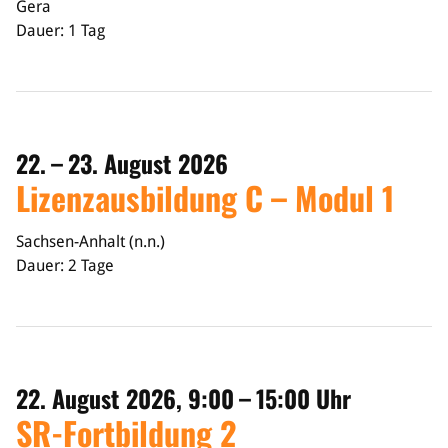
Gera
Dauer: 1 Tag
Bildung
Info
Trainerwesen
Bildungsnetzwerk
Schiedsrichterwesen
22. – 23. August 2026
Bildungsangebote im BVSA
Lizenzausbildung C – Modul 1
Externe Bildungsangebote
Service
Sachsen-Anhalt (n.n.)
Dauer: 2 Tage
Stellenangebote
Downloads
Turnier- & Campbörse
FAQ
Kontakt
22. August 2026, 9:00 – 15:00 Uhr
Vereinsfanshops
SR-Fortbildung 2