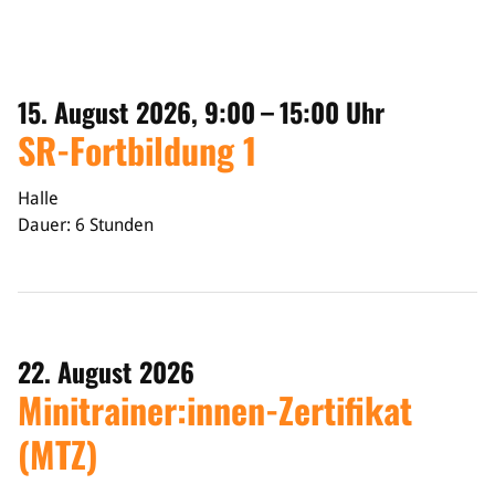
Sponsoren & Partner
Sportorganisation
Philosophie
15. August 2026, 9:00 – 15:00 Uhr
Spielbetrieb
SR-Fortbildung 1
BVSA-Events
Hallenübersicht
Halle
Digitaler Spielberichtsbogen
Dauer: 6 Stunden
Regelwerk
Leistungssport
Ausrichtung
Auswahlen
22. August 2026
Mitteldeutsche Liga (MDL)
Minitrainer:innen-Zertifikat
Jugend & Schulsport
(MTZ)
Allgemeines
Projekte