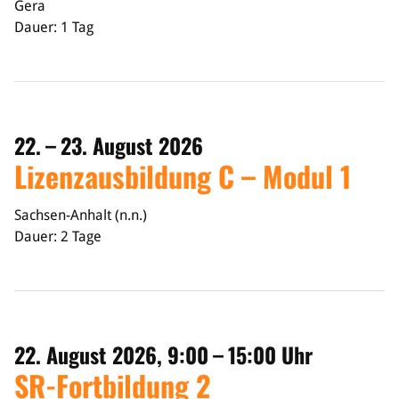
Gera
Dauer: 1 Tag
Bildung
Info
Trainerwesen
Bildungsnetzwerk
Schiedsrichterwesen
22. – 23. August 2026
Bildungsangebote im BVSA
Lizenzausbildung C – Modul 1
Externe Bildungsangebote
Service
Sachsen-Anhalt (n.n.)
Dauer: 2 Tage
Stellenangebote
Downloads
Turnier- & Campbörse
FAQ
Kontakt
22. August 2026, 9:00 – 15:00 Uhr
Vereinsfanshops
SR-Fortbildung 2