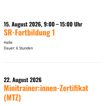
Sponsoren & Partner
Sportorganisation
Philosophie
15. August 2026, 9:00 – 15:00 Uhr
Spielbetrieb
SR-Fortbildung 1
BVSA-Events
Hallenübersicht
Halle
Digitaler Spielberichtsbogen
Dauer: 6 Stunden
Regelwerk
Leistungssport
Ausrichtung
Auswahlen
22. August 2026
Mitteldeutsche Liga (MDL)
Minitrainer:innen-Zertifikat
Jugend & Schulsport
(MTZ)
Allgemeines
Projekte