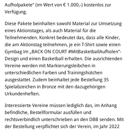
Aufholpakete“ (im Wert von € 1.000,-) kostenlos zur
Bildung
Verfügung.
Info
Diese Pakete beinhalten sowohl Material zur Umsetzung
Trainerwesen
eines Aktionstages, als auch Material für die
Bildungsnetzwerk
Teilnehmenden. Konkret bedeutet das, dass alle Kinder,
Schiedsrichterwesen
die am Aktionstag teilnehmen, je ein T-Shirt sowie einen
Bildungsangebote im BVSA
Gymbag im „BACK ON COURT #MitBasketballAufholen“-
Externe Bildungsangebote
Design und einen Basketball erhalten. Die ausrichtenden
Vereine werden mit Markierungsleibchen in
Service
unterschiedlichen Farben und Trainingshütchen
Stellenangebote
ausgestattet. Zudem beinhaltet jede Bestellung 35
Downloads
Spielabzeichen in Bronze mit den dazugehörigen
Turnier- & Campbörse
Urkundenheften.
FAQ
Interessierte Vereine müssen lediglich das, im Anhang
Kontakt
befindliche, Bestellformular ausfüllen und
Vereinsfanshops
rechtsverbindlich unterschrieben an den DBB senden. Mit
der Bestellung verpflichtet sich der Verein, im Jahr 2022