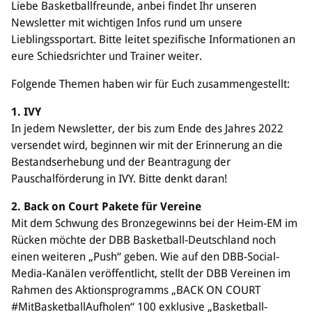
Sponsoren & Partner
Liebe Basketballfreunde, anbei findet Ihr unseren
Newsletter mit wichtigen Infos rund um unsere
Sportorganisation
Lieblingssportart. Bitte leitet spezifische Informationen an
eure Schiedsrichter und Trainer weiter.
Philosophie
Spielbetrieb
Folgende Themen haben wir für Euch zusammengestellt:
BVSA-Events
Hallenübersicht
1. IVY
Digitaler Spielberichtsbogen
In jedem Newsletter, der bis zum Ende des Jahres 2022
Regelwerk
versendet wird, beginnen wir mit der Erinnerung an die
Bestandserhebung und der Beantragung der
Leistungssport
Pauschalförderung in IVY. Bitte denkt daran!
Ausrichtung
2. Back on Court Pakete für Vereine
Auswahlen
Mit dem Schwung des Bronzegewinns bei der Heim-EM im
Mitteldeutsche Liga (MDL)
Rücken möchte der DBB Basketball-Deutschland noch
einen weiteren „Push“ geben. Wie auf den DBB-Social-
Jugend & Schulsport
Media-Kanälen veröffentlicht, stellt der DBB Vereinen im
Allgemeines
Rahmen des Aktionsprogramms „BACK ON COURT
Projekte
#MitBasketballAufholen“ 100 exklusive „Basketball-