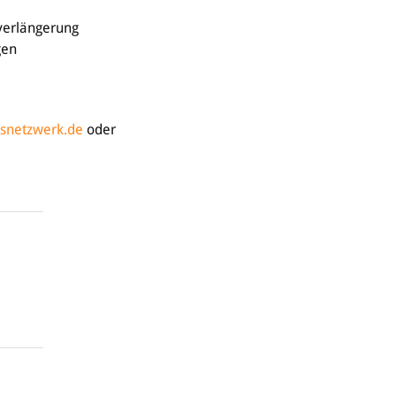
zverlängerung
gen
gsnetzwerk.de
oder