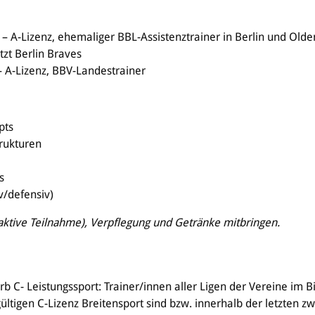
– A-Lizenz, ehemaliger BBL-Assistenztrainer in Berlin und Olde
zt Berlin Braves
 A-Lizenz, BBV-Landestrainer
epts
trukturen
n
ns
v/defensiv)
(aktive Teilnahme), Verpflegung und Getränke mitbringen.
 C- Leistungssport: Trainer/innen aller Ligen der Vereine im B
gültigen C-Lizenz Breitensport sind bzw. innerhalb der letzten zw