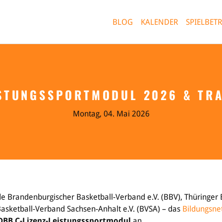
A Basketball-Verband Sachsen-An
BLOG
KALENDER
SPIELBETR
ISTUNGSSPORTMODUL 2026 & TR
Leistungssport
Jugend & Schulsport
Bildun
Ausrichtung
Allgemeines
Info
Montag, 04. Mai 2026
Auswahlen
Projekte
Train
Mitteldeutsche Liga
Bildu
(MDL)
Schie
Bildu
en
BVSA
Exter
Bildu
 Brandenburgischer Basketball-Verband e.V. (BBV), Thüringer
 Basketball-Verband Sachsen-Anhalt e.V. (BVSA) – das
Bildungsne
DBB C-Lizenz-Leistungssportmodul
an.