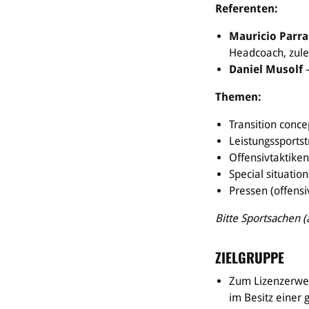
Referenten:
Mauricio Parra
Headcoach, zulet
Daniel Musolf
–
Themen:
Transition conc
Leistungssports
Offensivtaktike
Special situatio
Pressen (offensi
Bitte Sportsachen 
ZIELGRUPPE
Zum Lizenzerwerb
im Besitz einer 