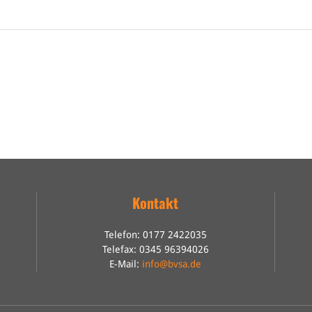
Kontakt
Telefon: 0177 2422035
Telefax: 0345 96394026
E-Mail:
info@bvsa.de