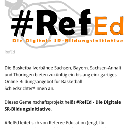
Sponsoren & Partner
Sportorganisation
Philosophie
Spielbetrieb
BVSA-Events
Hallenübersicht
RefEd
Digitaler Spielberichtsbogen
Regelwerk
Die Basketballverbände Sachsen, Bayern, Sachsen-Anhalt
Leistungssport
und Thüringen bieten zukünftig ein bislang einzigartiges
Online-Bildungsangebot für Basketball-
Ausrichtung
Schiedsrichter*innen an.
Auswahlen
Mitteldeutsche Liga (MDL)
Dieses Gemeinschaftsprojekt heißt
#RefEd - Die Digitale
SR-Bildungsinitiative
.
Jugend & Schulsport
Allgemeines
#RefEd leitet sich von Referee Education (engl. für
Projekte