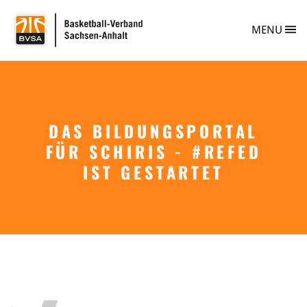
BVSA Basketball-
MENU
DAS BILDUNGSPORTAL
Verband
FÜR SCHIRIS - #REFED
Info
Personen
IST GESTARTET
Vereine
Vereinsberatung
Vereinsgründung
Safe Sport
Ehrungen im BVSA
Freiwilligendienst im Basketball
Projekte im BVSA
Ehrenamt im BVSA