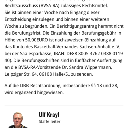
Rechtsausschuss (BVSA-RA) zulässiges Rechtsmittel.
Bildung
Sie ist binnen einer Woche nach Eingang dieser
Entscheidung einzulegen und binnen einer weiteren
Info
Woche zu begründen. Ein Berichtigungsantrag hemmt nicht
Trainerwesen
die Berufungsfrist. Die Einzahlung der Berufungsgebühr in
Bildungsnetzwerk
Höhe von 50,00EURO ist nachzuweisen (Einzahlung auf
Schiedsrichterwesen
das Konto des Basketball-Verbandes Sachsen-Anhalt e. V.
Bildungsangebote im BVSA
bei der Saalesparkasse, IBAN: DE88 8005 3762 0388 0119
Externe Bildungsangebote
40). Die Berufungsschriften sind in fünffacher Ausfertigung
an die BVSA-RA-Vorsitzende Dr. Sandra Wippermann,
Service
Leipziger Str. 64, 06108 Halle/S., zu senden.
Stellenangebote
Downloads
Auf die DBB-Rechtsordnung, insbesondere §§ 18 und 28,
Turnier- & Campbörse
wird ergänzend hingewiesen.
FAQ
Kontakt
Vereinsfanshops
Ulf Krayl
Staffelleiter