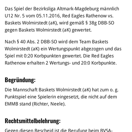
Sponsoren & Partner
Das Spiel der Bezirksliga Altmark-Magdeburg männlich
U12 Nr. 5 vom 05.11.2016, Red Eagles Rathenow vs.
Sportorganisation
Baskets Wolmirstedt (aK), wird gemäß § 38g DBB-SO
Philosophie
gegen Baskets Wolmirstedt (aK) gewertet.
Spielbetrieb
BVSA-Events
Nach § 40 Abs. 2 DBB-SO wird dem Team Baskets
Hallenübersicht
Wolmirstedt (aK) ein Wertungspunkt abgezogen und das
Digitaler Spielberichtsbogen
Spiel mit 0:20 Korbpunkten gewertet. Die Red Eagles
Regelwerk
Rathenow erhalten 2 Wertungs- und 20:0 Korbpunkte.
Leistungssport
Begründung:
Ausrichtung
Die Mannschaft Baskets Wolmirstedt (aK) hat zum o. g.
Auswahlen
Punktspiel eine Spielerin eingesetzt, die nicht auf dem
Mitteldeutsche Liga (MDL)
EMMB stand (Richter, Neele).
Jugend & Schulsport
Rechtsmittelbelehrung:
Allgemeines
Projekte
Gegen diesen Bescheid ist die Berufung beim BVSA-