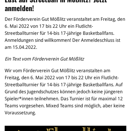
Sponsoren & Partner
anmelden!
Sportorganisation
Der Förderverein Gut Mößlitz veranstaltet am Freitag, den
Philosophie
6. Mai 2022 von 17 bis 22 Uhr ein Flutlicht-
Spielbetrieb
Streetballturnier für 14-bis 17-jährige Basketballfans.
BVSA-Events
Anmeldungen sind willkommen! Der Anmeldeschluss ist
Hallenübersicht
am 15.04.2022.
Digitaler Spielberichtsbogen
Ein Text vom Förderverein Gut Mößlitz
Regelwerk
Wir vom Förderverein Gut Mößlitz veranstalten am
Leistungssport
Freitag, den 6. Mai 2022 von 17 bis 22 Uhr ein Flutlicht-
Ausrichtung
Streetballturnier für 14-bis 17-jährige Basketballfans. Auf
Auswahlen
Grund des Jugendschutzes können jedoch keine jüngeren
Mitteldeutsche Liga (MDL)
Spieler*innen teilnehmen. Das Turnier ist für maximal 12
Teams vorgesehen. Mixed Teams sind möglich, aber keine
Jugend & Schulsport
Voraussetzung.
Allgemeines
Projekte