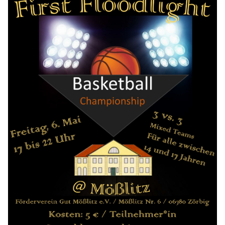
Bildung
Info
Trainerwesen
Bildungsnetzwerk
Schiedsrichterwesen
Bildungsangebote im BVSA
Externe Bildungsangebote
Service
Stellenangebote
Downloads
Turnier- & Campbörse
FAQ
Kontakt
Vereinsfanshops