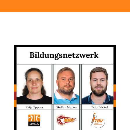
Sponsoren & Partner
Sportorganisation
Philosophie
Spielbetrieb
BVSA-Events
Hallenübersicht
Digitaler Spielberichtsbogen
Regelwerk
Leistungssport
Ausrichtung
Auswahlen
Mitteldeutsche Liga (MDL)
Jugend & Schulsport
Allgemeines
Projekte