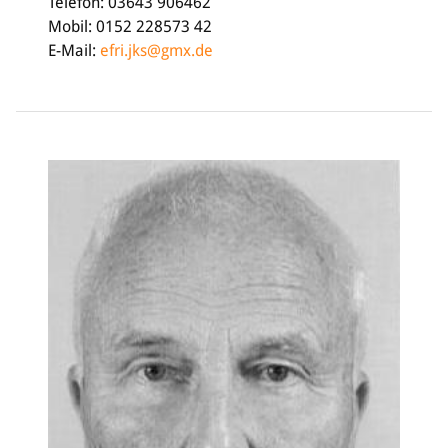
Telefon: 03643 906462
Mobil: 0152 228573 42
E-Mail:
efri.jks@gmx.de