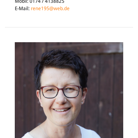
Mobil: 0174 / 4138825
E-Mail:
rene195@web.de