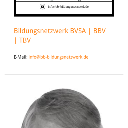
Bildung
Info
Trainerwesen
Bildungsnetzwerk BVSA | BBV
Bildungsnetzwerk
| TBV
Schiedsrichterwesen
Bildungsangebote im BVSA
Externe Bildungsangebote
E-Mail:
info@bb-bildungsnetzwerk.de
Service
Stellenangebote
Downloads
Turnier- & Campbörse
FAQ
Kontakt
Vereinsfanshops