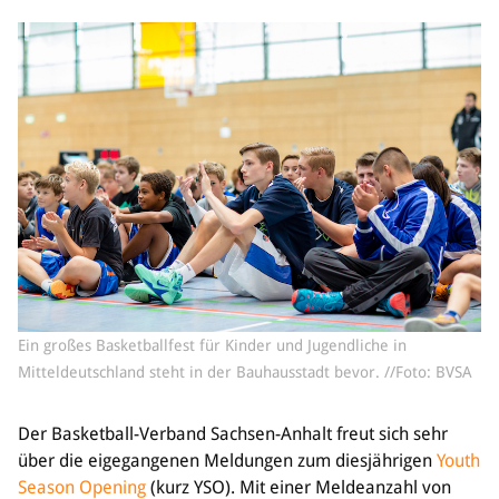
Sponsoren & Partner
Sportorganisation
Philosophie
Spielbetrieb
BVSA-Events
Hallenübersicht
Digitaler Spielberichtsbogen
Regelwerk
Leistungssport
Ausrichtung
Ein großes Basketballfest für Kinder und Jugendliche in
Auswahlen
Mitteldeutschland steht in der Bauhausstadt bevor. //Foto: BVSA
Mitteldeutsche Liga (MDL)
Jugend & Schulsport
Der Basketball-Verband Sachsen-Anhalt freut sich sehr
über die eigegangenen Meldungen zum diesjährigen
Youth
Allgemeines
Season Opening
(kurz YSO). Mit einer Meldeanzahl von
Projekte