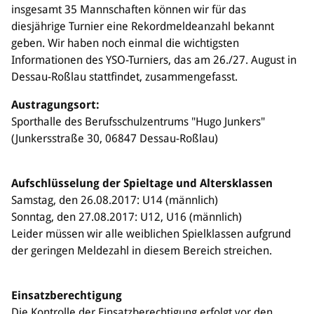
insgesamt 35 Mannschaften können wir für das
diesjährige Turnier eine Rekordmeldeanzahl bekannt
Bildung
geben. Wir haben noch einmal die wichtigsten
Info
Informationen des YSO-Turniers, das am 26./27. August in
Trainerwesen
Dessau-Roßlau stattfindet, zusammengefasst.
Bildungsnetzwerk
Schiedsrichterwesen
Austragungsort:
Bildungsangebote im BVSA
Sporthalle des Berufsschulzentrums "Hugo Junkers"
Externe Bildungsangebote
(Junkersstraße 30, 06847 Dessau-Roßlau)
Service
Aufschlüsselung der Spieltage und Altersklassen
Stellenangebote
Samstag, den 26.08.2017: U14 (männlich)
Downloads
Sonntag, den 27.08.2017: U12, U16 (männlich)
Turnier- & Campbörse
Leider müssen wir alle weiblichen Spielklassen aufgrund
FAQ
der geringen Meldezahl in diesem Bereich streichen.
Kontakt
Vereinsfanshops
Einsatzberechtigung
Die Kontrolle der Einsatzberechtigung erfolgt vor den