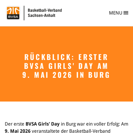
BVSA Basketball-
MENU
RÜCKBLICK: ERSTER
Verband
BVSA GIRLS' DAY AM
Info
Personen
9. MAI 2026 IN BURG
Vereine
Vereinsberatung
Vereinsgründung
Safe Sport
Ehrungen im BVSA
Freiwilligendienst im Basketball
Projekte im BVSA
Der erste
BVSA Girls’ Day
in Burg war ein voller Erfolg: Am
Ehrenamt im BVSA
9. Mai 2026
veranstaltete der Basketball-Verband