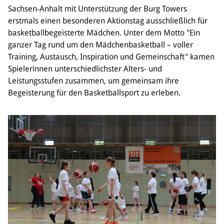
Sponsoren & Partner
Sachsen-Anhalt mit Unterstützung der Burg Towers
erstmals einen besonderen Aktionstag ausschließlich für
Sportorganisation
basketballbegeisterte Mädchen. Unter dem Motto "Ein
Philosophie
ganzer Tag rund um den Mädchenbasketball – voller
Spielbetrieb
Training, Austausch, Inspiration und Gemeinschaft" kamen
BVSA-Events
Spielerinnen unterschiedlichster Alters- und
Hallenübersicht
Leistungsstufen zusammen, um gemeinsam ihre
Digitaler Spielberichtsbogen
Begeisterung für den Basketballsport zu erleben.
Regelwerk
Leistungssport
Ausrichtung
Auswahlen
Mitteldeutsche Liga (MDL)
Jugend & Schulsport
Allgemeines
Projekte