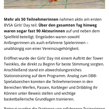
Bildung
Info
Mehr als 50 Teilnehmerinnen
nahmen aktiv am ersten
Trainerwesen
BVSA Girls’ Day teil.
Über den gesamten Tag hinweg
Bildungsnetzwerk
waren sogar fast 90 Akteurinnen
auf und neben dem
Schiedsrichterwesen
Spielfeld beteiligt. Eingeladen waren sowohl
Bildungsangebote im BVSA
Anfängerinnen als auch erfahrene Spielerinnen –
Externe Bildungsangebote
unabhängig von einer Vereinszugehörigkeit.
Eröffnet wurde der Girls’ Day mit einem Auftritt der Tower
Service
Twinkles, die direkt zu Beginn für beste Stimmung sorgten.
Stellenangebote
Anschließend stand ein abwechslungsreiches
Downloads
Stationstraining auf dem Programm. Analog zum DBB-
Turnier- & Campbörse
Spielabzeichen konnten die Teilnehmerinnen in den
FAQ
Bereichen Werfen, Passen, Korbleger und Dribbling ihr
Kontakt
Können unter Beweis stellen und wichtige
Vereinsfanshops
basketballerische Grundlagen trainieren.
Betreut wurden die Stationen von erfahrenen Trainerinnen