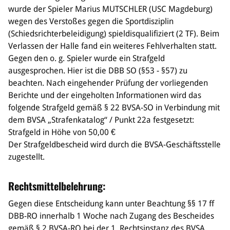
Sponsoren & Partner
wurde der Spieler Marius MUTSCHLER (USC Magdeburg)
wegen des Verstoßes gegen die Sportdisziplin
Sportorganisation
(Schiedsrichterbeleidigung) spieldisqualifiziert (2 TF). Beim
Philosophie
Verlassen der Halle fand ein weiteres Fehlverhalten statt.
Spielbetrieb
Gegen den o. g. Spieler wurde ein Strafgeld
BVSA-Events
ausgesprochen. Hier ist die DBB SO (§53 - §57) zu
Hallenübersicht
beachten. Nach eingehender Prüfung der vorliegenden
Digitaler Spielberichtsbogen
Berichte und der eingeholten Informationen wird das
Regelwerk
folgende Strafgeld gemäß § 22 BVSA-SO in Verbindung mit
dem BVSA „Strafenkatalog“ / Punkt 22a festgesetzt:
Leistungssport
Strafgeld in Höhe von 50,00 €
Der Strafgeldbescheid wird durch die BVSA-Geschäftsstelle
Ausrichtung
zugestellt.
Auswahlen
Mitteldeutsche Liga (MDL)
Rechtsmittelbelehrung:
Jugend & Schulsport
Gegen diese Entscheidung kann unter Beachtung §§ 17 ff
Allgemeines
DBB-RO innerhalb 1 Woche nach Zugang des Bescheides
Projekte
gemäß § 2 BVSA-RO bei der 1. Rechtsinstanz des BVSA,