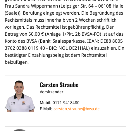
Frau Sandra Wippermann (Leipziger Str. 64 – 06108 Halle
Bildung
(Saale)), Berufung eingelegt werden. Die Begründung des
Rechtsmittels muss innerhalb von 2 Wochen schriftlich
Info
vorliegen. Das Rechtsmittel ist gebührenpflichtig. Der
Trainerwesen
Betrag von 50,00 € (Anlage 1/Pkt. 2b BVSA-FO) ist auf das
Bildungsnetzwerk
Konto des BVSA (Bank: Saalesparkasse, IBAN: DE88 8005
Schiedsrichterwesen
3762 0388 0119 40 - BIC: NOL DE21HAL) einzuzahlen. Ein
Bildungsangebote im BVSA
bestätigter Einzahlungsbeleg ist dem Rechtsmittel
Externe Bildungsangebote
beizufügen.
Service
Stellenangebote
Carsten Straube
Downloads
Vorsitzender
Turnier- & Campbörse
FAQ
Mobil: 0171 9418480
Kontakt
E-Mail:
carsten.straube@bvsa.de
Vereinsfanshops