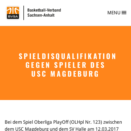
BVSA Basketball-
MENU
SPIELDISQUALIFIKATION
Verband
GEGEN SPIELER DES
Info
Personen
USC MAGDEBURG
Vereine
Vereinsberatung
Vereinsgründung
Safe Sport
Ehrungen im BVSA
Freiwilligendienst im Basketball
Projekte im BVSA
Bei dem Spiel Oberliga PlayOff (OLHpl Nr. 123) zwischen
Ehrenamt im BVSA
dem USC Magdeburg und dem SV Halle am 12.03.2017