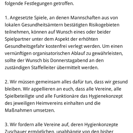
Sponsoren & Partner
folgende Festlegungen getroffen.
Sportorganisation
1. Angesetzte Spiele, an denen Mannschaften aus von
lokalen Gesundheitsämtern bestätigten Risikogebieten
Philosophie
teilnehmen, können auf Wunsch eines oder beider
Spielbetrieb
Spielpartner unter dem Aspekt der erhöhten
BVSA-Events
Gesundheitsgefahr kostenfrei verlegt werden. Um einen
Hallenübersicht
vernünftigen organisatorischen Ablauf zu gewährleisten,
Digitaler Spielberichtsbogen
sollte der Wunsch bis Donnerstagabend an den
Regelwerk
zuständigen Staffelleiter übermittelt werden.
Leistungssport
2. Wir müssen gemeinsam alles dafür tun, dass wir gesund
Ausrichtung
bleiben. Wir appellieren an euch, dass alle Vereine, alle
Auswahlen
Spielbeteiligte und alle Funktionäre das Hygienekonzept
Mitteldeutsche Liga (MDL)
des jeweiligen Heimvereins einhalten und die
Maßnahmen umsetzen.
Jugend & Schulsport
Allgemeines
3. Wir fordern alle Vereine auf, deren Hygienkonzepte
Projekte
Zuschauer ermöglichen, unabhängig von den bisher