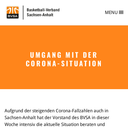
BVSA Basketball-
MENU
UMGANG MIT DER
Verband
CORONA-SITUATION
Info
Personen
Vereine
Vereinsberatung
Vereinsgründung
Safe Sport
Ehrungen im BVSA
Freiwilligendienst im Basketball
Aufgrund der steigenden Corona-Fallzahlen auch in
Projekte im BVSA
Sachsen-Anhalt hat der Vorstand des BVSA in dieser
Ehrenamt im BVSA
Woche intensiv die aktuelle Situation beraten und