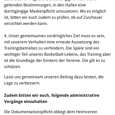
geltenden Bestimmungen, in den Hallen eine
Bildung
durchgängige Maskenpflicht umzusetzen. Wo es möglich
ist, bitten wir euch zudem zu prüfen, ob auf Zuschauer
Info
verzichtet werden kann.
Trainerwesen
Bildungsnetzwerk
4. Unser gemeinsames vordringliches Ziel muss es sein,
Schiedsrichterwesen
mit unserem Verhalten eine erneute Aussetzung des
Bildungsangebote im BVSA
Trainingsbetriebes zu verhindern. Die Spiele sind ein
Externe Bildungsangebote
wichtiger Teil unseres Basketball-Lebens, das Training aber
ist die Grundlage der Existenz der Vereine. Die gilt es zu
Service
schützen.
Stellenangebote
Downloads
Lasst uns gemeinsam unseren Beitrag dazu leisten, die
Turnier- & Campbörse
Lage zu verbessern.
FAQ
Kontakt
Zudem bitten wir euch, folgende administrative
Vereinsfanshops
Vorgänge einzuhalten
Die Dokumentationspflicht obliegt dem Heimverein