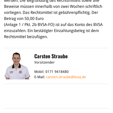
werden. Die Begründung des Rechtsmittels sowie alle
Beweise müssen innerhalb von zwei Wochen schriftlich
Bildung
vorliegen. Das Rechtsmittel ist gebührenpflichtig. Der
Info
Betrag von 50,00 Euro
Trainerwesen
(Anlage 1 / Pkt. 2b BVSA-FO) ist auf das Konto des BVSA
Bildungsnetzwerk
einzuzahlen. Ein bestätigter Einzahlungsbeleg ist dem
Schiedsrichterwesen
Rechtsmittel beizufügen.
Bildungsangebote im BVSA
Externe Bildungsangebote
Carsten Straube
Service
Vorsitzender
Stellenangebote
Mobil: 0171 9418480
Downloads
E-Mail:
carsten.straube@bvsa.de
Turnier- & Campbörse
FAQ
Kontakt
Vereinsfanshops