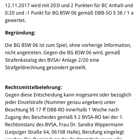
Sponsoren & Partner
12.11.2017 wird mit 20:0 und 2 Punkten für BC Anhalt und
0:20 und -1 Punkt für BG BSW 06 gemäß DBB-SO § 38 / 1 a
Sportorganisation
gewertet.
Philosophie
Begründung:
Spielbetrieb
BVSA-Events
Die BG BSW 06 ist zum Spiel, ohne vorherige Information,
Hallenübersicht
nicht angetreten. Gegen die BG BSW 06 wird, gemäß
Digitaler Spielberichtsbogen
Strafenkatalog des BVSA/ Anlage 2/20 eine
Regelwerk
Strafgeldrechnung gesondert gestellt.
Leistungssport
Rechtsmittelbelehrung:
Ausrichtung
Gegen diese Entscheidung kann insgesamt oder bezüglich
Auswahlen
jeder Einzelstrafe (Nummer genau angeben) unter
Mitteldeutsche Liga (MDL)
Beachtung §§ 17 ff DBB-RO innerhalb 1 Woche nach
Zugang des Bescheides gemäß § 2 BVSA-RO bei der 1.
Jugend & Schulsport
Rechtsinstanz des BVSA, Frau Dr. Sandra Wippermann
Allgemeines
(Leipziger Straße 64, 06108 Halle), Berufung eingelegt
Projekte