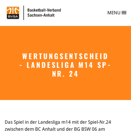
BVSA Basketball-
MENU
WERTUNGSENTSCHEID
Verband
- LANDESLIGA M14 SP-
Info
Personen
NR. 24
Vereine
Vereinsberatung
Vereinsgründung
Safe Sport
Ehrungen im BVSA
Freiwilligendienst im Basketball
Projekte im BVSA
Das Spiel in der Landesliga m14 mit der Spiel-Nr.24
Ehrenamt im BVSA
zwischen dem BC Anhalt und der BG BSW 06 am