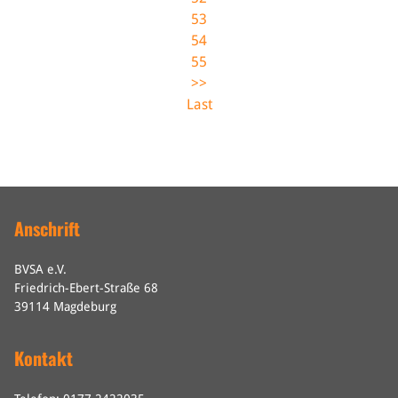
53
54
55
>>
Last
Anschrift
BVSA e.V.
Friedrich-Ebert-Straße 68
39114 Magdeburg
Kontakt