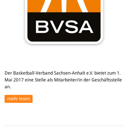
Bildung
Info
Trainerwesen
Bildungsnetzwerk
Schiedsrichterwesen
Bildungsangebote im BVSA
Externe Bildungsangebote
Service
Der Basketball-Verband Sachsen-Anhalt e.V. bietet zum 1.
Stellenangebote
Mai 2017 eine Stelle als Mitarbeiter/in der Geschäftsstelle
Downloads
an.
Turnier- & Campbörse
FAQ
mehr lesen
Kontakt
Vereinsfanshops