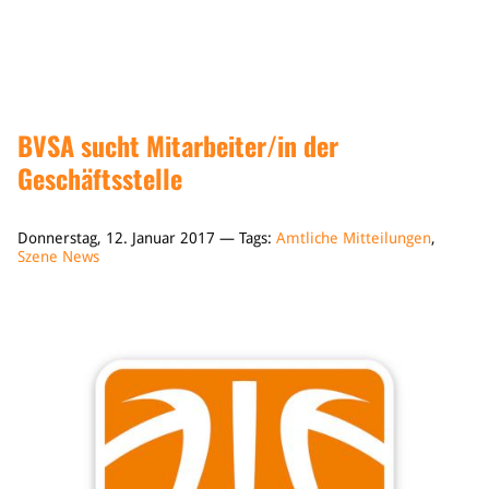
Sponsoren & Partner
Sportorganisation
Philosophie
Spielbetrieb
BVSA sucht Mitarbeiter/in der
BVSA-Events
Geschäftsstelle
Hallenübersicht
Digitaler Spielberichtsbogen
Regelwerk
Donnerstag, 12. Januar 2017 — Tags:
Amtliche Mitteilungen
,
Szene News
Leistungssport
Ausrichtung
Auswahlen
Mitteldeutsche Liga (MDL)
Jugend & Schulsport
Allgemeines
Projekte