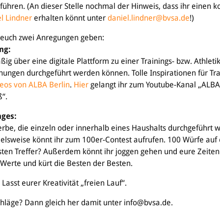
uführen. (An dieser Stelle nochmal der Hinweis, dass ihr einen 
l Lindner
erhalten könnt unter
daniel.lindner@bvsa.de
!)
 euch zwei Anregungen geben:
ing:
ßig über eine digitale Plattform zu einer Trainings- bzw. Athletik
ungen durchgeführt werden können. Tolle Inspirationen für Tra
eos von ALBA Berlin
.
Hier
gelangt ihr zum Youtube-Kanal „ALBA
“.
nges:
rbe, die einzeln oder innerhalb eines Haushalts durchgeführt 
ielsweise könnt ihr zum 100er-Contest aufrufen. 100 Würfe auf 
ten Treffer? Außerdem könnt ihr joggen gehen und eure Zeiten
Werte und kürt die Besten der Besten.
Lasst eurer Kreativität „freien Lauf“.
chläge? Dann gleich her damit unter info@bvsa.de.