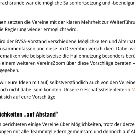
rächsrunde war die mögliche Saisonfortsetzung und -beendigu
hen setzten die Vereine mit der klaren Mehrheit zur Weiterführ
die Regierung wieder ermöglicht wird.
rd der BVSA-Vorstand verschiedene Möglichkeiten und Alternat
 zusammenfassen und diese im Dezember verschicken. Dabei w
lematiken wie beispielsweise die Hallennutzung besonders berüc
n einem weiteren VereinsZoom über diese Vorschläge beraten –
tgegeben.
ir eure Ideen mit auf, selbstverständlich auch von den Verein
ch nicht dabei sein konnten. Unsere Geschäftsstellenleiterin
M
ut sich auf eure Vorschläge.
ichkeiten „auf Abstand“
berichteten einige Vereine über Möglichkeiten, trotz der derze
ngen mit alle Teammitgliedern gemeinsam und dennoch auf Ab