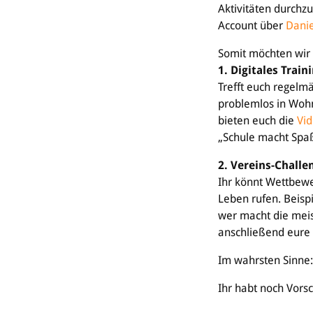
Aktivitäten durchz
Account über
Danie
Somit möchten wir
1. Digitales Train
Trefft euch regelmä
problemlos in Wohn
bieten euch die
Vid
„Schule macht Spaß
2. Vereins-Challe
Ihr könnt Wettbewe
Leben rufen. Beisp
wer macht die meis
anschließend eure 
Im wahrsten Sinne: 
Ihr habt noch Vors