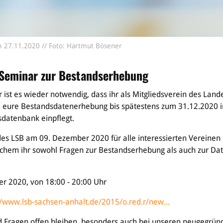
 27.11.2020 // Foto: Hartmut Bösener
-Seminar zur Bestandserhebung
r ist es wieder notwendig, dass ihr als Mitgliedsverein des La
. eure Bestandsdatenerhebung bis spätestens zum 31.12.2020 in
datenbank einpflegt.
des LSB am 09. Dezember 2020 für alle interessierten Vereinen
chem ihr sowohl Fragen zur Bestandserhebung als auch zur Da
r 2020, von 18:00 - 20:00 Uhr
//www.lsb-sachsen-anhalt.de/2015/o.red.r/new...
 Fragen offen bleiben, besonders auch bei unseren neugegrün