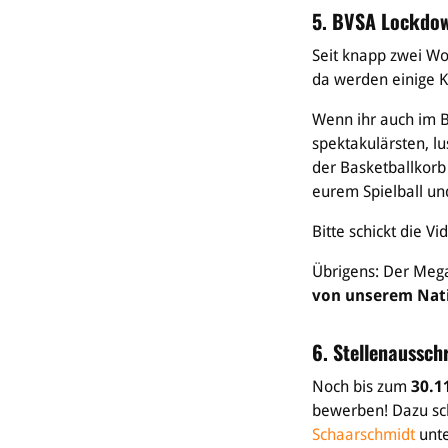
5. BVSA Lockdow
Seit knapp zwei Wo
da werden einige K
Wenn ihr auch im B
spektakulärsten, lu
der Basketballkorb 
eurem Spielball un
Bitte schickt die V
Übrigens: Der Mega
von unserem Nati
6. Stellenaussch
Noch bis zum
30.1
bewerben! Dazu sch
Schaarschmidt
unt