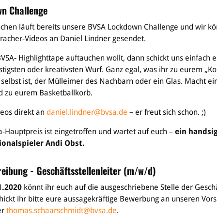
n Challenge
chen läuft bereits unsere BVSA Lockdown Challenge und wir k
racher-Videos an Daniel Lindner gesendet.
VSA- Highlighttape auftauchen wollt, dann schickt uns einfach 
stigsten oder kreativsten Wurf. Ganz egal, was ihr zu eurem „K
selbst ist, der Mülleimer des Nachbarn oder ein Glas. Macht ein
d zu eurem Basketballkorb.
ideos direkt an
daniel.lindner@bvsa.de
– er freut sich schon. ;)
-Hauptpreis ist eingetroffen und wartet auf euch –
ein handsig
onalspieler Andi Obst.
reibung - Geschäftsstellenleiter (m/w/d)
1.2020
könnt ihr euch auf die ausgeschriebene Stelle der Geschä
ickt ihr bitte eure aussagekräftige Bewerbung an unseren Vor
er
thomas.schaarschmidt@bvsa.de
.