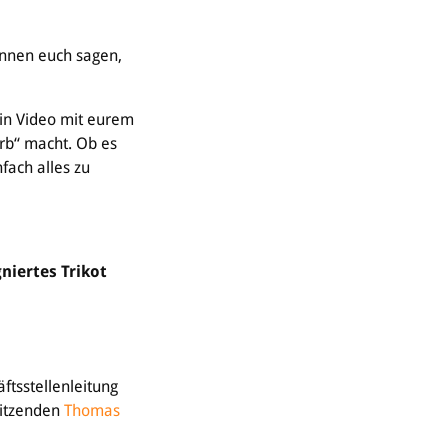
önnen euch sagen,
ein Video mit eurem
orb“ macht. Ob es
fach alles zu
niertes Trikot
ftsstellenleitung
sitzenden
Thomas