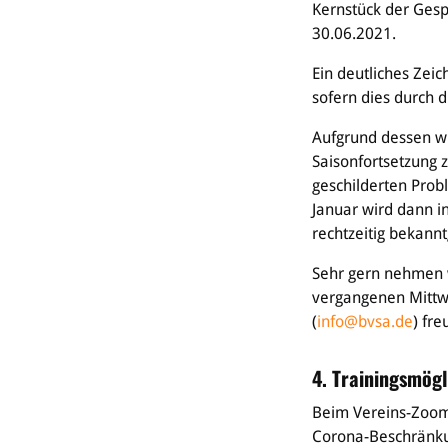
Kernstück der Gesp
30.06.2021.
Ein deutliches Zeic
sofern dies durch 
Aufgrund dessen wi
Saisonfortsetzung
geschilderten Prob
Januar wird dann i
rechtzeitig bekann
Sehr gern nehmen w
vergangenen Mittwo
(
info@bvsa.de
) fre
4. Trainingsmögl
Beim Vereins-Zoom 
Corona-Beschränku