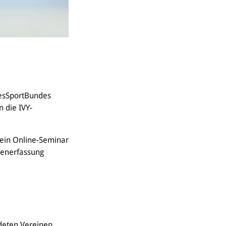
ndesSportBundes
 die IVY-
 ein Online-Seminar
tenerfassung
deten Vereinen,