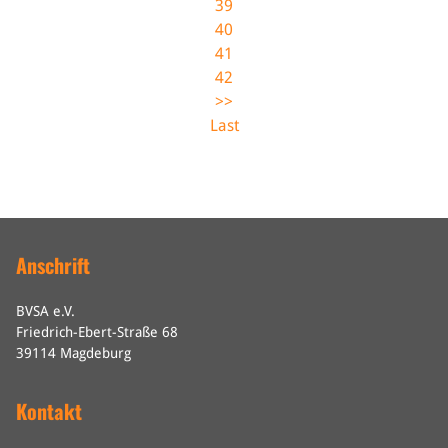
39
40
41
42
>>
Last
Anschrift
BVSA e.V.
Friedrich-Ebert-Straße 68
39114 Magdeburg
Kontakt