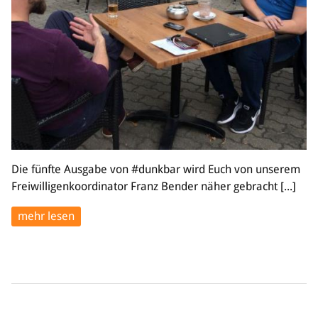
Bildung
Info
Trainerwesen
Bildungsnetzwerk
Schiedsrichterwesen
Bildungsangebote im BVSA
Externe Bildungsangebote
Die fünfte Ausgabe von #dunkbar wird Euch von unserem
Service
Freiwilligenkoordinator Franz Bender näher gebracht [...]
Stellenangebote
Downloads
mehr lesen
Turnier- & Campbörse
FAQ
Kontakt
Vereinsfanshops