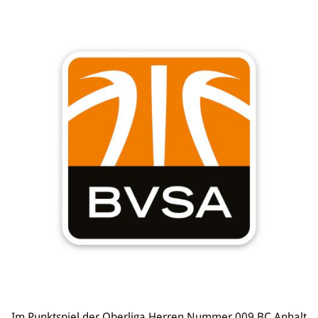
Im Punktspiel der Oberliga Herren Nummer 009 BC Anhalt