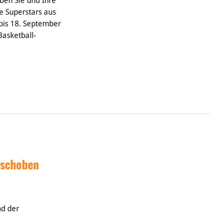
eben Sie und Ihre
e Superstars aus
bis 18. September
asketball-
rschoben
nd der